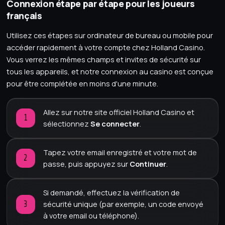
Connexion étape par étape pour les joueurs
français
Utilisez ces étapes sur ordinateur de bureau ou mobile pour
accéder rapidement à votre compte chez Holland Casino.
Vous verrez les mêmes champs et invites de sécurité sur
tous les appareils, et notre connexion au casino est conçue
pour être complétée en moins d'une minute.
Allez sur notre site officiel Holland Casino et
sélectionnez
Se connecter
.
Tapez votre email enregistré et votre mot de
passe, puis appuyez sur
Continuer
.
Si demandé, effectuez la vérification de
sécurité unique (par exemple, un code envoyé
à votre email ou téléphone).