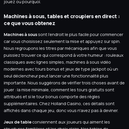
jouez ou pourquoi.
Machines à sous, tables et croupiers en direct :
ce que vous obtenez
Machines à sous
sont l'endroit le plus facile pour commencer
car vous choisissez seulement la mise et appuyez sur spin.
Nous regroupons les titres par mécaniques afin que vous
puissiez trouver ce qui correspond à votre humeur : rouleaux
classiques avec lignes simples, machines à sous vidéo
modernes avec tours bonus et jeux de type jackpot où un
seul déclencheur peut lancer une fonctionnalité plus
importante. Nous suggérons de vérifier trois choses avant de
jouer : la mise minimale, comment les tours gratuits sont
attribués et si le tour bonus comporte des règles
supplémentaires. Chez Holland Casino, ces détails sont
affichés dans chaque jeu, donc vous n'avez pas à deviner.
Jeux de table
conviennent aux joueurs qui aiment les
structures familières et les choix clairs. Nos tables de