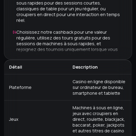
sous rapides pour des sessions courtes,
classiques de table pour un jeu régulier, ou
croupiers en direct pour une interaction en temps
réel.
Choisissez notre cashback pour une valeur
04
régulière, utilisez des tours gratuits pour des
sessions de machines à sous rapides, et
rejoignez des tournois uniquement lorsque vous
pouvez atteindre l'objectif de points sans étirer
votre budget.
Détail
Description
Codes Promo chez Holland Casino : Comment les
05
Obtenir et les Utiliser
Casino en ligne disponible
Plateforme
sur ordinateur de bureau,
Installez Holland Casino sur votre téléphone et
06
smartphone et tablette
connectez-vous avec le même compte que vous
utilisez sur ordinateur pour garder votre solde,
vos limites et votre historique au même endroit.
Machines à sous en ligne,
jeux avec croupiers en
Jeux
direct, roulette, blackjack,
Utilisez nos options de paiement sécurisées,
07
baccarat, poker, jackpots
vérifiez votre compte tôt, et définissez des limites
et autres titres de casino
personnelles avant de jouer.