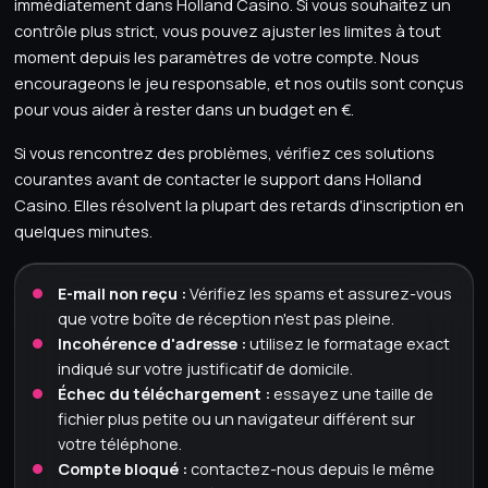
immédiatement dans Holland Casino. Si vous souhaitez un
contrôle plus strict, vous pouvez ajuster les limites à tout
moment depuis les paramètres de votre compte. Nous
encourageons le jeu responsable, et nos outils sont conçus
pour vous aider à rester dans un budget en €.
Si vous rencontrez des problèmes, vérifiez ces solutions
courantes avant de contacter le support dans Holland
Casino. Elles résolvent la plupart des retards d'inscription en
quelques minutes.
E-mail non reçu :
Vérifiez les spams et assurez-vous
que votre boîte de réception n'est pas pleine.
Incohérence d'adresse :
utilisez le formatage exact
indiqué sur votre justificatif de domicile.
Échec du téléchargement :
essayez une taille de
fichier plus petite ou un navigateur différent sur
votre téléphone.
Compte bloqué :
contactez-nous depuis le même