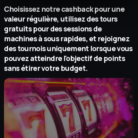
Choisissez notre cashback pour une
valeur régulière, utilisez des tours
gratuits pour des sessions de
machines à sous rapides, et rejoignez
des tournois uniquement lorsque vous
pouvez atteindre l'objectif de points
sans étirer votre budget.