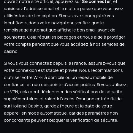
ouvrez notre site officiel, appuyez sur
Se connecter
, et
saisissez l'adresse email et le mot de passe que vous avez
utilisés lors de l'inscription. Si vous avez enregistré vos
identifiants dans votre navigateur, vérifiez que le
remplissage automatique affiche le bon email avant de
soumettre. Cela réduit les blocages et nous aide à protéger
votre compte pendant que vous accédez à nos services de
casino.
Si vous vous connectez depuis la France, assurez-vous que
votre connexion est stable et privée. Nous recommandons
d'utiliser votre Wi-Fi à domicile ou un réseau mobile de
confiance, et non des points d'accès publics. Si vous utilisez
un VPN, cela peut déclencher des vérifications de sécurité
supplémentaires et ralentir l'accès. Pour une entrée fluide
sur Holland Casino, gardez l'heure et la date de votre
appareil en mode automatique, car des paramètres non
concordants peuvent bloquer la vérification de sécurité.