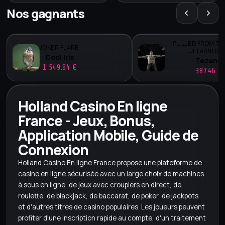
Nos gagnants
PULLED FROM TH
JOKER FLARE
ULTRANUD
Cool Iris
Tezeno
1 549.84 €
387.46 €
Holland Casino En ligne
France - Jeux, Bonus,
Application Mobile, Guide de
Connexion
Holland Casino En ligne France propose une plateforme de
casino en ligne sécurisée avec un large choix de machines
à sous en ligne, de jeux avec croupiers en direct, de
roulette, de blackjack, de baccarat, de poker, de jackpots
et d'autres titres de casino populaires. Les joueurs peuvent
profiter d'une inscription rapide au compte, d'un traitement