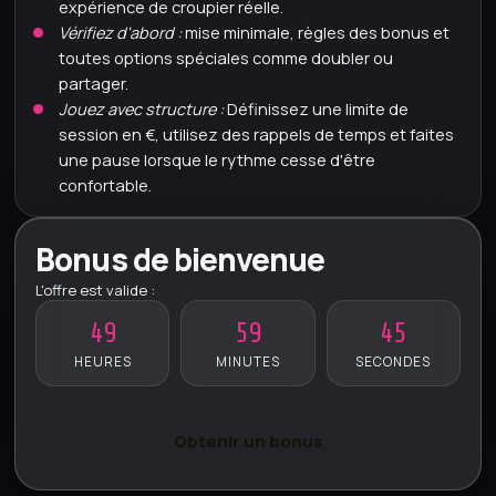
expérience de croupier réelle.
Vérifiez d'abord :
mise minimale, règles des bonus et
toutes options spéciales comme doubler ou
partager.
Jouez avec structure :
Définissez une limite de
session en €, utilisez des rappels de temps et faites
une pause lorsque le rythme cesse d'être
confortable.
Bonus de bienvenue
L'offre est valide :
49
59
43
HEURES
MINUTES
SECONDES
Obtenir un bonus